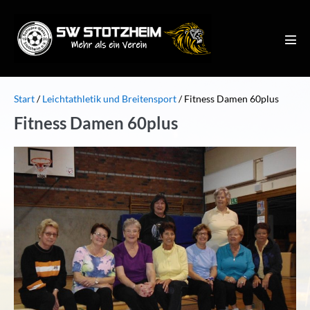
Zum
Inhalt
springen
Men
Scha
Start
/
Leichtathletik und Breitensport
/
Fitness Damen 60plus
Fitness Damen 60plus