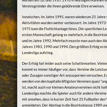
wurden am 18. und 19.07.1970 in würdigem Rahmen a
Vereinsgründer die ihnen gebührende Ehre erweisen.
Inzwischen, im Jahre 1995, waren wiederum 25 Jahre v
Aktivitäten wurden weiter verbessert. Im Jahre 1973
1975 kam die Flutlichtanlage hinzu. Die sportlichen L
ersten Mannschaft gelang es mehrfach, in die Bezirks
und im Jahre 1992. Mehrfach musste man auch den Abst
Jahren 1983, 1990 und 1994. Den größten Erfolg erziel
Landesliga aufstieg.
Der Erfolg hat leider auch seine Schattenseiten. Viele
kommt es immer häufiger vor, dass Vereine die Leistun
oder Zusagen sonstiger Art anzuspornen versuchen. E
werden von den kapitalkräftigsten Vereinen quasi "ang
ist, macht auch vor kleinen Amateurvereinen nicht hal
Landesliga machte die Spieler auch für andere Verein
mit ansehen, dass in kurzer Zeit fast 25 Fußballer den
anmeldeten. Der Abstieg in die Bezirksklasse 1989 und