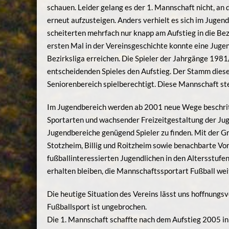
schauen. Leider gelang es der 1. Mannschaft nicht, an
erneut aufzusteigen. Anders verhielt es sich im Juge
scheiterten mehrfach nur knapp am Aufstieg in die Bez
ersten Mal in der Vereinsgeschichte konnte eine Juge
Bezirksliga erreichen. Die Spieler der Jahrgänge 1981
entscheidenden Spieles den Aufstieg. Der Stamm dies
Seniorenbereich spielberechtigt. Diese Mannschaft stel
Im Jugendbereich werden ab 2001 neue Wege beschrit
Sportarten und wachsender Freizeitgestaltung der Juge
Jugendbereiche genügend Spieler zu finden. Mit der 
Stotzheim, Billig und Roitzheim sowie benachbarte Vor
fußballinteressierten Jugendlichen in den Altersstufe
erhalten bleiben, die Mannschaftssportart Fußball we
Die heutige Situation des Vereins lässt uns hoffnungsvo
Fußballsport ist ungebrochen.
Die 1. Mannschaft schaffte nach dem Aufstieg 2005 in