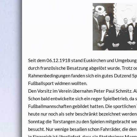
Seit dem 06.12.1918 stand Euskirchen und Umgebung u
durch französische Besatzung abgelöst wurde. Trotz o
Rahmenbedingungen fanden sich ein gutes Dutzend Sport
Fußballsport widmen wollten.
Den Vorsitz im Verein übernahm Peter Paul Schmitz. A
Schon bald entwickelte sich ein reger Spielbetrieb, da
Fußballmannschaften gebildet hatten. Die sportliche
heute nur noch als sehr beschränkt bezeichnet werden.
Sonntag die Torstangen zu den Spielen mitgebracht w
besucht. Nur wenige besaßen schon Fahrräder, die den
in Sinzenich ist überliefert, dass sie Stotzheimer Ma