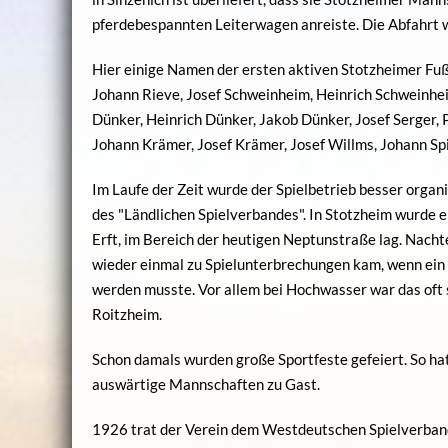
pferdebespannten Leiterwagen anreiste. Die Abfahrt 
Hier einige Namen der ersten aktiven Stotzheimer Fußb
Johann Rieve, Josef Schweinheim, Heinrich Schweinheim
Dünker, Heinrich Dünker, Jakob Dünker, Josef Serger, P
Johann Krämer, Josef Krämer, Josef Willms, Johann Spi
Im Laufe der Zeit wurde der Spielbetrieb besser organ
des "Ländlichen Spielverbandes". In Stotzheim wurde ei
Erft, im Bereich der heutigen Neptunstraße lag. Nach
wieder einmal zu Spielunterbrechungen kam, wenn ein B
werden musste. Vor allem bei Hochwasser war das oft 
Roitzheim.
Schon damals wurden große Sportfeste gefeiert. So h
auswärtige Mannschaften zu Gast.
1926 trat der Verein dem Westdeutschen Spielverband