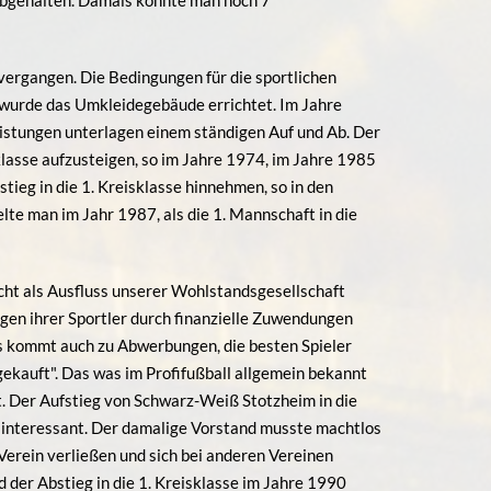
bgehalten. Damals konnte man noch 7
ergangen. Die Bedingungen für die sportlichen
 wurde das Umkleidegebäude errichtet. Im Jahre
eistungen unterlagen einem ständigen Auf und Ab. Der
klasse aufzusteigen, so im Jahre 1974, im Jahre 1985
ieg in die 1. Kreisklasse hinnehmen, so in den
te man im Jahr 1987, als die 1. Mannschaft in die
icht als Ausfluss unserer Wohlstandsgesellschaft
gen ihrer Sportler durch finanzielle Zuwendungen
s kommt auch zu Abwerbungen, die besten Spieler
ekauft". Das was im Profifußball allgemein bekannt
t. Der Aufstieg von Schwarz-Weiß Stotzheim in die
e interessant. Der damalige Vorstand musste machtlos
 Verein verließen und sich bei anderen Vereinen
 der Abstieg in die 1. Kreisklasse im Jahre 1990