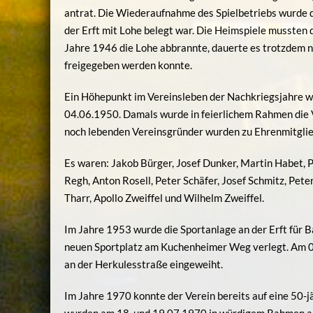
antrat. Die Wiederaufnahme des Spielbetriebs wurde 
der Erft mit Lohe belegt war. Die Heimspiele mussten 
Jahre 1946 die Lohe abbrannte, dauerte es trotzdem no
freigegeben werden konnte.
Ein Höhepunkt im Vereinsleben der Nachkriegsjahre wa
04.06.1950. Damals wurde in feierlichem Rahmen die V
noch lebenden Vereinsgründer wurden zu Ehrenmitglie
Es waren: Jakob Bürger, Josef Dunker, Martin Habet, P
Regh, Anton Rosell, Peter Schäfer, Josef Schmitz, Peter 
Tharr, Apollo Zweiffel und Wilhelm Zweiffel.
Im Jahre 1953 wurde die Sportanlage an der Erft für B
neuen Sportplatz am Kuchenheimer Weg verlegt. Am 08
an der Herkulesstraße eingeweiht.
Im Jahre 1970 konnte der Verein bereits auf eine 50-jä