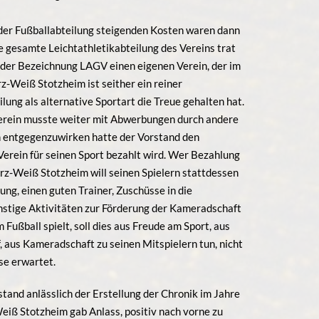
 der Fußballabteilung steigenden Kosten waren dann
ie gesamte Leichtathletikabteilung des Vereins trat
 der Bezeichnung LAGV einen eigenen Verein, der im
rz-Weiß Stotzheim ist seither ein reiner
ung als alternative Sportart die Treue gehalten hat.
Verein musste weiter mit Abwerbungen durch andere
n entgegenzuwirken hatte der Vorstand den
Verein für seinen Sport bezahlt wird. Wer Bezahlung
arz-Weiß Stotzheim will seinen Spielern stattdessen
ng, einen guten Trainer, Zuschüsse in die
nstige Aktivitäten zur Förderung der Kameradschaft
ußball spielt, soll dies aus Freude am Sport, aus
aus Kameradschaft zu seinen Mitspielern tun, nicht
se erwartet.
tand anlässlich der Erstellung der Chronik im Jahre
iß Stotzheim gab Anlass, positiv nach vorne zu