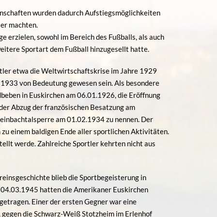
annschaften wurden dadurch Aufstiegsmöglichkeiten
ler machten.
ge erzielen, sowohl im Bereich des Fußballs, als auch
weitere Sportart dem Fußball hinzugesellt hatte.
ortler etwa die Weltwirtschaftskrise im Jahre 1929
e 1933 von Bedeutung gewesen sein. Als besondere
dbeben in Euskirchen am 06.01.1926, die Eröffnung
 der Abzug der französischen Besatzung am
teinbachtalsperre am 01.02.1934 zu nennen. Der
zu einem baldigen Ende aller sportlichen Aktivitäten.
llt werde. Zahlreiche Sportler kehrten nicht aus
reinsgeschichte blieb die Sportbegeisterung in
 04.03.1945 hatten die Amerikaner Euskirchen
getragen. Einer der ersten Gegner war eine
 gegen die Schwarz-Weiß Stotzheim im Erlenhof