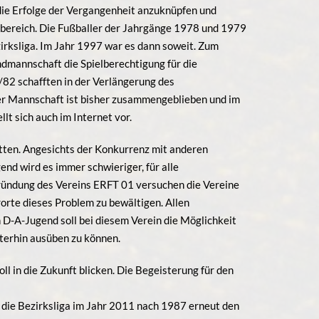
 die Erfolge der Vergangenheit anzuknüpfen und
ndbereich. Die Fußballer der Jahrgänge 1978 und 1979
irksliga. Im Jahr 1997 war es dann soweit. Zum
ndmannschaft die Spielberechtigung für die
/82 schafften in der Verlängerung des
er Mannschaft ist bisher zusammengeblieben und im
lt sich auch im Internet vor.
ten. Angesichts der Konkurrenz mit anderen
nd wird es immer schwieriger, für alle
Gründung des Vereins ERFT 01 versuchen die Vereine
orte dieses Problem zu bewältigen. Allen
n D-A-Jugend soll bei diesem Verein die Möglichkeit
iterhin ausüben zu können.
ll in die Zukunft blicken. Die Begeisterung für den
 die Bezirksliga im Jahr 2011 nach 1987 erneut den