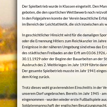
Der Spielbetrieb wurde in Klassen eingeteilt. Den M
geboten, die den sportlichen Wettbewerb noch reizvol
In den Folgejahren konnte der Verein beachtliche Erfol
im Bereich der Leichtathletik, die sich inzwischen als 
In geschichtlicher Hinsicht wird für die damaligen Sp
oder die Ernennung Hitlers zum Reichkanzler im Jahr
Ereignisse in der näheren Umgebung sind etwa das Er
des städtischen Freibades an der Erft am 03.06.1926,
30.11.1929 oder der Beginn der Bauarbeiten an der S
Ausbruch des 2. Weltkrieges im Jahr 1939 führte dann 
Der gesamte Spielbetrieb musste im Jahr 1941 eingeste
dem Krieg zurück.
Trotz dieses wohl gravierendsten Einschnitts in der Ve
unserem Dorf ungebrochen. Bereits im Jahr 1945 - am
eingenommen - wurden wieder erste Fußballspiele aus
Soldatenmannschaft der englischen Besatzungsmacht,