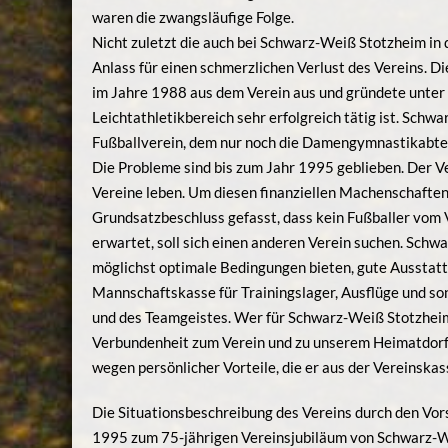
waren die zwangsläufige Folge.
Nicht zuletzt die auch bei Schwarz-Weiß Stotzheim in
Anlass für einen schmerzlichen Verlust des Vereins. D
im Jahre 1988 aus dem Verein aus und gründete unter
Leichtathletikbereich sehr erfolgreich tätig ist. Schwa
Fußballverein, dem nur noch die Damengymnastikabteil
Die Probleme sind bis zum Jahr 1995 geblieben. Der 
Vereine leben. Um diesen finanziellen Machenschafte
Grundsatzbeschluss gefasst, dass kein Fußballer vom 
erwartet, soll sich einen anderen Verein suchen. Schw
möglichst optimale Bedingungen bieten, gute Ausstattu
Mannschaftskasse für Trainingslager, Ausflüge und so
und des Teamgeistes. Wer für Schwarz-Weiß Stotzheim F
Verbundenheit zum Verein und zu unserem Heimatdorf, 
wegen persönlicher Vorteile, die er aus der Vereinskas
Die Situationsbeschreibung des Vereins durch den Vors
1995 zum 75-jährigen Vereinsjubiläum von Schwarz-We