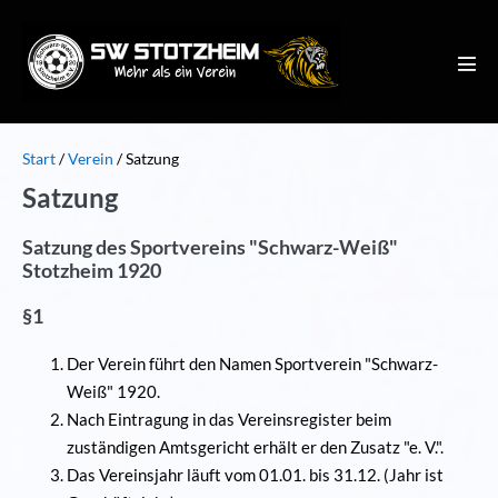
Zum
Inhalt
springen
Men
Scha
Start
/
Verein
/
Satzung
Satzung
Satzung des Sportvereins "Schwarz-Weiß"
Stotzheim 1920
§1
Der Verein führt den Namen Sportverein "Schwarz-
Weiß" 1920.
Nach Eintragung in das Vereinsregister beim
zuständigen Amtsgericht erhält er den Zusatz "e. V.".
Das Vereinsjahr läuft vom 01.01. bis 31.12. (Jahr ist